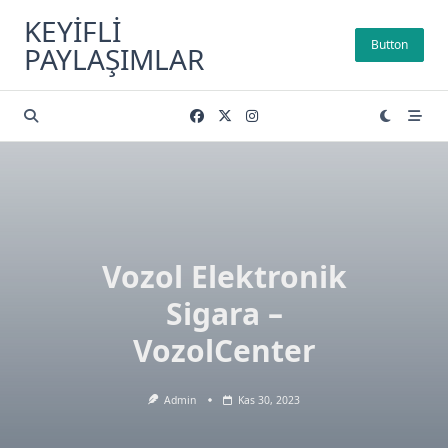
Skip
KEYIFLI
to
Button
PAYLAŞIMLAR
content
Vozol Elektronik
Sigara –
VozolCenter
Admin
Kas 30, 2023