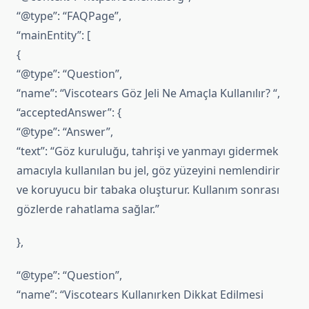
“@type”: “FAQPage”,
“mainEntity”: [
{
“@type”: “Question”,
“name”: “Viscotears Göz Jeli Ne Amaçla Kullanılır? “,
“acceptedAnswer”: {
“@type”: “Answer”,
“text”: “Göz kuruluğu, tahrişi ve yanmayı gidermek
amacıyla kullanılan bu jel, göz yüzeyini nemlendirir
ve koruyucu bir tabaka oluşturur. Kullanım sonrası
gözlerde rahatlama sağlar.”
},
“@type”: “Question”,
“name”: “Viscotears Kullanırken Dikkat Edilmesi