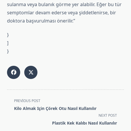
sulanma veya bulanık görme yer alabilir. Eğer bu tür
semptomlar devam ederse veya şiddetlenirse, bir
doktora başvurulması önerilir.”
}
]
}
<span
PREVIOUS POST
class="nav-
Kilo Almak Için Çörek Otu Nasıl Kullanılır
subtitle
NEXT POST
screen-
Plastik Kek Kalıbı Nasıl Kullanılır
reader-