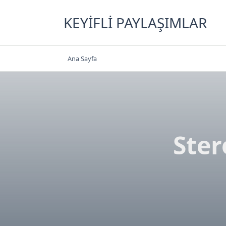
Skip
to
KEYIFLI PAYLAŞIMLAR
content
Ana Sayfa
Ster