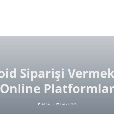
oid Siparişi Vermek
Online Platformla
Admin
Haz 21, 2025