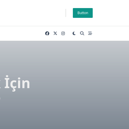
Button
 İçin
r