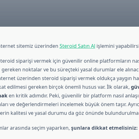
ternet sitemiz üzerinden
Steroid Satın Al
işlemini yapabilirsi
eroid siparişi vermek için güvenilir online platformların na
 gereken noktalar ve bu süreçteki yasal durumlar ele alınaca
ernet üzerinden steroid siparişi vermek oldukça yaygın hal
at edilmesi gereken birçok önemli husus var. İlk olarak,
güv
mak
en kritik adımdır. Peki, güvenilir bir platform nasıl anlaşı
ları ve değerlendirmeleri incelemek büyük önem taşır. Ayrıc
rin kalitesi ve yasal durumu da göz önünde bulundurulmalı
mlar arasında seçim yaparken,
şunlara dikkat etmelisiniz: