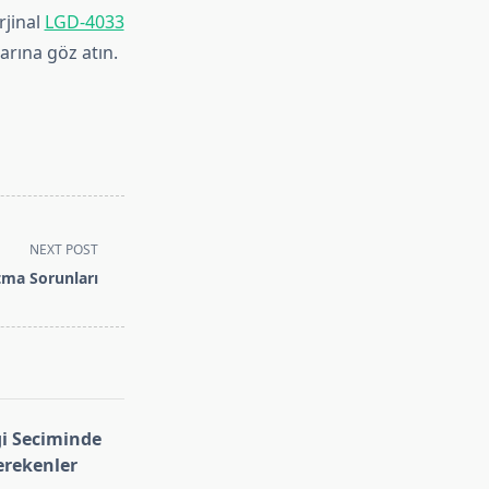
rjinal
LGD-4033
larına göz atın.
NEXT POST
tma Sorunları
gi Seciminde
erekenler