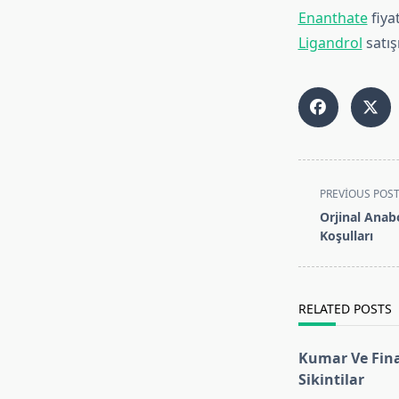
Enanthate
fiya
Ligandrol
satış
<span
PREVIOUS POS
class="nav-
Orjinal Anab
subtitle
Koşulları
screen-
reader-
text">Page</s
RELATED POSTS
Kumar Ve Fin
Sikintilar