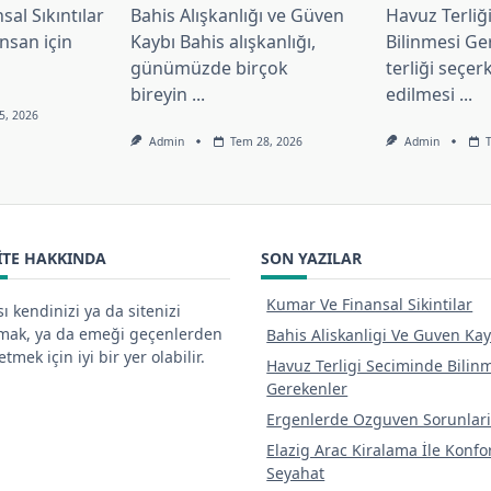
al Sıkıntılar
Bahis Alışkanlığı ve Güven
Havuz Terliğ
nsan için
Kaybı Bahis alışkanlığı,
Bilinmesi G
günümüzde birçok
terliği seçer
bireyin
...
edilmesi
...
5, 2026
Admin
Tem 28, 2026
Admin
ITE HAKKINDA
SON YAZILAR
Kumar Ve Finansal Sikintilar
ı kendinizi ya da sitenizi
tmak, ya da emeği geçenlerden
Bahis Aliskanligi Ve Guven Kay
tmek için iyi bir yer olabilir.
Havuz Terligi Seciminde Bilin
Gerekenler
Ergenlerde Ozguven Sorunlar
Elazig Arac Kiralama İle Konfo
Seyahat