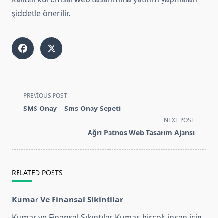
şiddetle önerilir.
<span
PREVIOUS POST
class="nav-
SMS Onay – Sms Onay Sepeti
subtitle
NEXT POST
screen-
Ağrı Patnos Web Tasarım Ajansı
reader-
text">Page</span>
RELATED POSTS
Kumar Ve Finansal Sikintilar
Kumar ve Finansal Sıkıntılar Kumar, birçok insan için