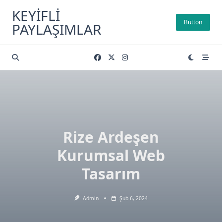
Skip
KEYIFLI
to
Button
PAYLAŞIMLAR
content
Rize Ardeşen
Kurumsal Web
Tasarım
Admin
Şub 6, 2024