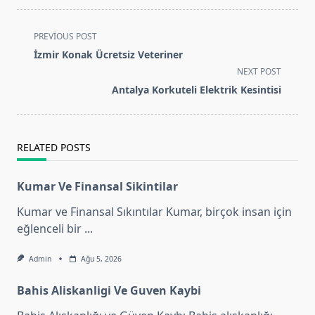
<span
PREVIOUS POST
class="nav-
İzmir Konak Ücretsiz Veteriner
subtitle
NEXT POST
screen-
Antalya Korkuteli Elektrik Kesintisi
reader-
text">Page</span>
RELATED POSTS
Kumar Ve Finansal Sikintilar
Kumar ve Finansal Sıkıntılar Kumar, birçok insan için
eğlenceli bir
...
Admin
Ağu 5, 2026
Bahis Aliskanligi Ve Guven Kaybi