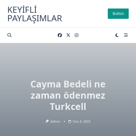
Skip
KEYIFLI
to
Button
PAYLAŞIMLAR
content
Cayma Bedeli ne
zaman ödenmez
Turkcell
Admin
Oca 4, 2025