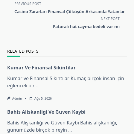
<span
PREVIOUS POST
class="nav-
Casino Zararları Finansal Çöküşün Arkasında Yatanlar
subtitle
NEXT POST
screen-
Faturalı hat cayma bedeli var mı
reader-
text">Page</span>
RELATED POSTS
Kumar Ve Finansal Sikintilar
Kumar ve Finansal Sıkıntılar Kumar, birçok insan için
eğlenceli bir
...
Admin
Ağu 5, 2026
Bahis Aliskanligi Ve Guven Kaybi
Bahis Alışkanlığı ve Güven Kaybı Bahis alışkanlığı,
günümüzde birçok bireyin
...