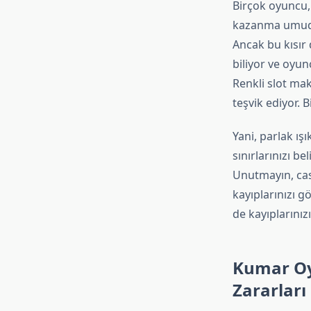
Birçok oyuncu,
kazanma umuduy
Ancak bu kısır 
biliyor ve oyunc
Renkli slot mak
teşvik ediyor. B
Yani, parlak ış
sınırlarınızı b
Unutmayın, cas
kayıplarınızı 
de kayıplarınız
Kumar Oy
Zararları