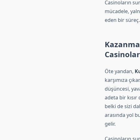
Casinoların su
mücadele, yaln
eden bir süreç.
Kazanma İ
Casinola
Öte yandan,
Ku
karşımıza çıkar
düşüncesi, yav
adeta bir kısır
belki de sizi d
arasında yol b
gelir.
Casinoların su