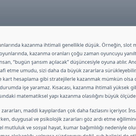
unlarında kazanma ihtimali genellikle düşük. Örneğin, slot m
s oyunlarında, kazanma oranları çoğu zaman oyuncuyu yanılta
 insan, “bugün şansım açılacak” düşüncesiyle oyuna atılır. An
elafi etme umudu, sizi daha da büyük zararlara sürükleyebilir.
e kart hesaplama gibi stratejilerle kazanmak mümkün olsa 
durumda işe yaramaz. Kısacası, kazanma ihtimali yüksek gi
ındaki matematiksel yapı kazanma olasılığını büyük ölçüde a
l zararları, maddi kayıplardan çok daha fazlasını içeriyor. İn
en, duygusal ve psikolojik zararları göz ardı etme eğilimind
eysel mutluluk ve sosyal hayat, kumar bağımlılığı nedeniyle o