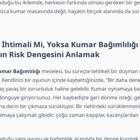
nduğu bu ikilemde, herkesin farkında olması gereken bir g
ızca kumar masasında değil, hayatın birçok alanında da sü
htimali Mi, Yoksa Kumar Bağımlılığı
rın Risk Dengesini Anlamak
mar Bağımlılığı
meselesi, bu süreçte tehlikeli bir düşman 
. Kendinizi bir oyunun içinde kaybettiğinizde, “Bir daha den
aş yavaş bir zorunluluk haline gelebilir. Kumar oynamaya ba
 döngüye giriyorsunuz. Her kaybedişte geri dönme isteği, ge
aha derin bir çıkmaza sürüklüyor. Bir nehirdeki sürüklenmeni
ulmaya çalışmak gibidir; çoğu zaman kayıplar, kazançlardan 
nduğu şans oyunu ve bağımlılık arasında bir denge kurmak ç