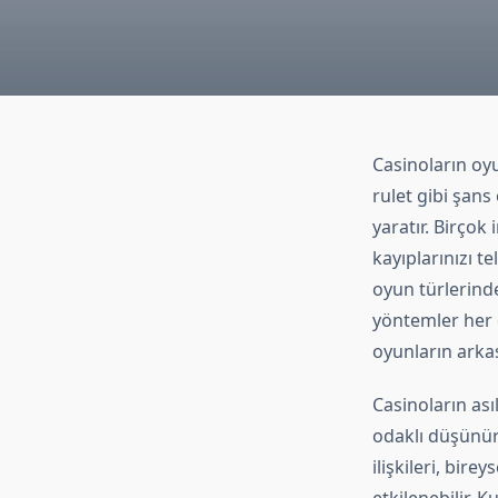
Casinoların oy
rulet gibi şan
yaratır. Birçok
kayıplarınızı t
oyun türlerind
yöntemler her 
oyunların arkas
Casinoların ası
odaklı düşünürk
ilişkileri, bir