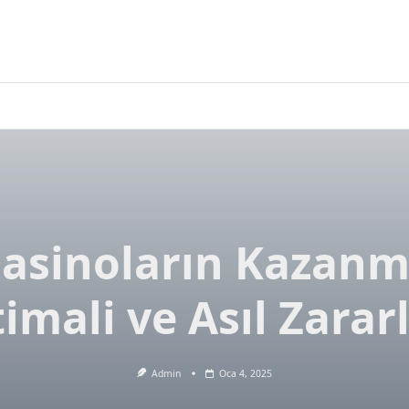
asinoların Kazan
timali ve Asıl Zararl
Admin
Oca 4, 2025