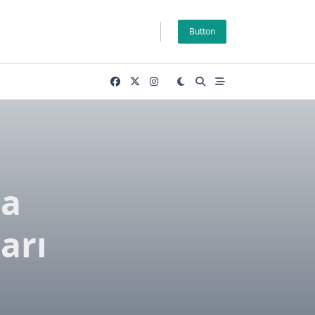
Button
ma
arı