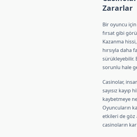
Zararlar
Bir oyuncu için 
fırsat gibi gö
Kazanma hissi, 
hırsıyla daha f
sürükleyebilir.
sorunlu hale ge
Casinolar, ins
sayısız kayıp h
kaybetmeye ned
Oyuncuların karş
etkileri de göz
casinoların kar