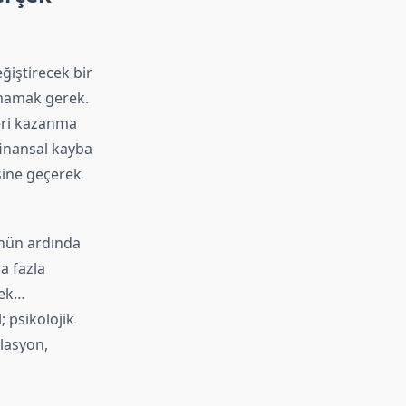
eğiştirecek bir
tmamak gerek.
geri kazanma
 finansal kayba
esine geçerek
ünün ardında
a fazla
mek…
; psikolojik
olasyon,