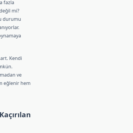
a fazla
değil mi?
 bu durumu
anıyorlar.
ı oynamaya
şart. Kendi
ümkün.
açmadan ve
em eğlenir hem
Kaçırılan