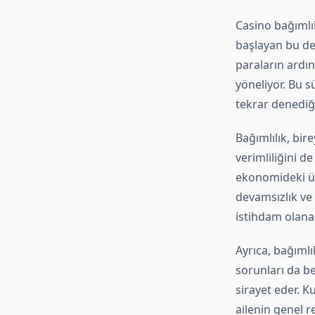
Casino bağımlıl
başlayan bu den
paraların ardı
yöneliyor. Bu s
tekrar denediği
Bağımlılık, bi
verimliliğini d
ekonomideki üre
devamsızlık ve 
istihdam olanakl
Ayrıca, bağımlıl
sorunları da be
sirayet eder. K
ailenin genel r