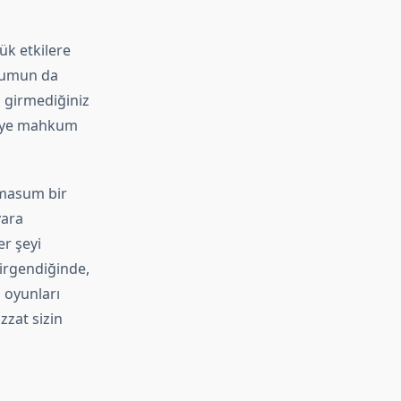
ük etkilere
plumun da
a girmediğiniz
güye mahkum
a masum bir
vara
r şeyi
irgendiğinde,
 oyunları
zzat sizin