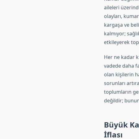
aileleri üzerin
olayları, kumar
kargaşa ve beli
kalmıyor; sağlı
etkileyerek top
Her ne kadar k
vadede daha faz
olan kişilerin 
sorunları artır
toplumların ge
değildir; bunun
Büyük Kay
İflası