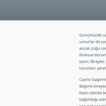
Günümüzde casin
unsurlar da ço
ancak çoğu zam
finansal durum
lazım. Bireyler
tutumları yerel
Casino bağımlıl
Bağımlı bireyle
baskı altında b
bağımlılığı ola