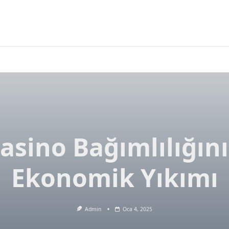
asino Bağımlılığın
Ekonomik Yıkımı
Admin
Oca 4, 2025