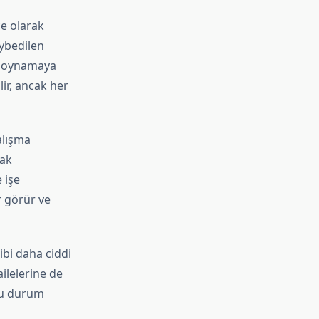
ce olarak
aybedilen
r oynamaya
lir, ancak her
alışma
rak
 işe
r görür ve
gibi daha ciddi
ilelerine de
 bu durum