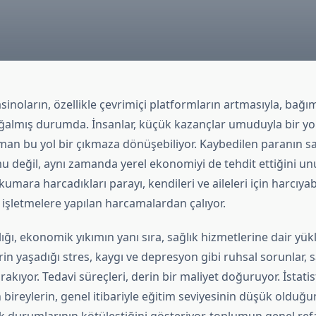
oların, özellikle çevrimiçi platformların artmasıyla, bağıml
ğalmış durumda. İnsanlar, küçük kazançlar umuduyla bir yola
an bu yol bir çıkmaza dönüşebiliyor. Kaybedilen paranın sa
u değil, aynı zamanda yerel ekonomiyi de tehdit ettiğini 
, kumara harcadıkları parayı, kendileri ve aileleri için harcıy
 işletmelere yapılan harcamalardan çalıyor.
ığı, ekonomik yıkımın yanı sıra, sağlık hizmetlerine dair yükle
rin yaşadığı stres, kaygı ve depresyon gibi ruhsal sorunlar, s
ırakıyor. Tedavi süreçleri, derin bir maliyet doğuruyor. İstati
n bireylerin, genel itibariyle eğitim seviyesinin düşük olduğ