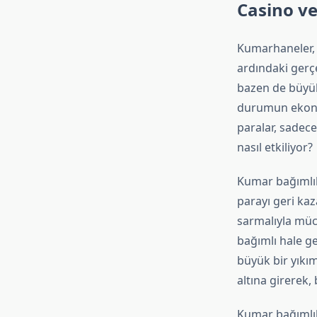
Casino ve
Kumarhaneler, p
ardındaki gerçe
bazen de büyük 
durumun ekonom
paralar, sadece
nasıl etkiliyor?
Kumar bağımlılı
parayı geri kaz
sarmalıyla müc
bağımlı hale ge
büyük bir yıkım 
altına girerek,
Kumar bağımlıl