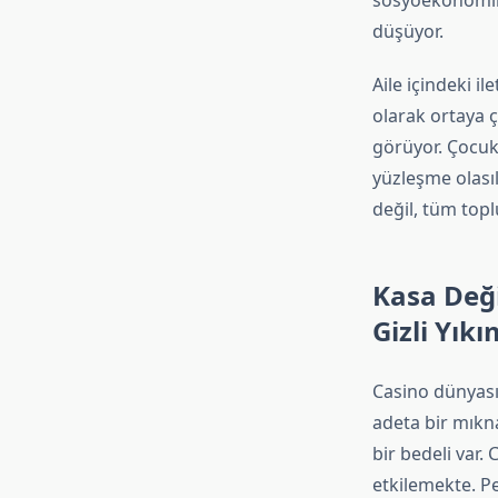
sosyoekonomik 
düşüyor.
Aile içindeki il
olarak ortaya ç
görüyor. Çocuk
yüzleşme olasıl
değil, tüm topl
Kasa Deği
Gizli Yıkı
Casino dünyası
adeta bir mıkna
bir bedeli var.
etkilemekte. Pe