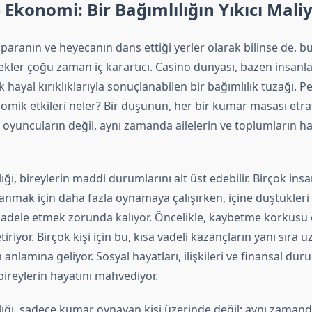
 Ekonomi: Bir Bağımlılığın Yıkıcı Maliy
aranın ve heyecanın dans ettiği yerler olarak bilinse de, bu
kler çoğu zaman iç karartıcı. Casino dünyası, bazen insanlar 
hayal kırıklıklarıyla sonuçlanabilen bir bağımlılık tuzağı. Pe
ik etkileri neler? Bir düşünün, her bir kumar masası etr
 oyuncuların değil, aynı zamanda ailelerin ve toplumların ha
ğı, bireylerin maddi durumlarını alt üst edebilir. Birçok insa
anmak için daha fazla oynamaya çalışırken, içine düştükleri
adele etmek zorunda kalıyor. Öncelikle, kaybetme korkusu 
tiriyor. Birçok kişi için bu, kısa vadeli kazançların yanı sıra
anlamına geliyor. Sosyal hayatları, ilişkileri ve finansal duru
 bireylerin hayatını mahvediyor.
ığı, sadece kumar oynayan kişi üzerinde değil; aynı zamand