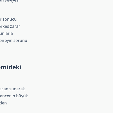
h seviyesi
bir sonucu
erkes zarar
unlarla
r bireyin sorunu
omideki
yecan sunarak
ğlencenin büyük
nden