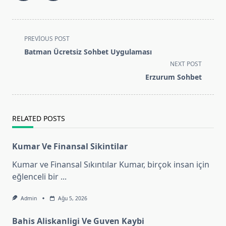
<span
PREVIOUS POST
class="nav-
Batman Ücretsiz Sohbet Uygulaması
subtitle
NEXT POST
screen-
Erzurum Sohbet
reader-
text">Page</span>
RELATED POSTS
Kumar Ve Finansal Sikintilar
Kumar ve Finansal Sıkıntılar Kumar, birçok insan için
eğlenceli bir
...
Admin
Ağu 5, 2026
Bahis Aliskanligi Ve Guven Kaybi