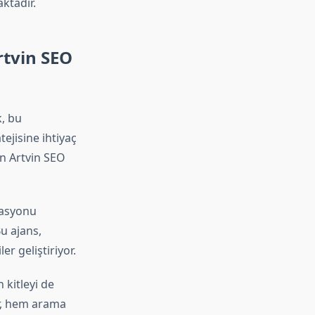
ktadır.
rtvin SEO
k, bu
tejisine ihtiyaç
an Artvin SEO
zasyonu
u ajans,
r geliştiriyor.
 kitleyi de
ler, hem arama