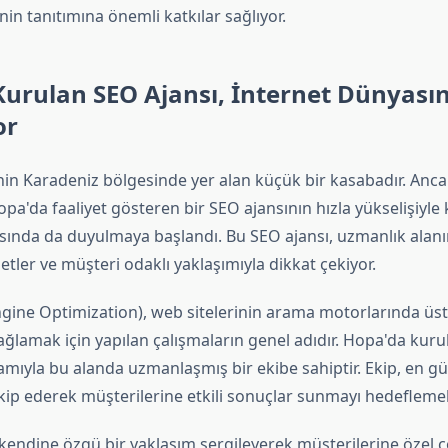
in tanıtımına önemli katkılar sağlıyor.
urulan SEO Ajansı, İnternet Dünyası
or
nin Karadeniz bölgesinde yer alan küçük bir kasabadır. Anc
a'da faaliyet gösteren bir SEO ajansının hızla yükselişiyle
sında da duyulmaya başlandı. Bu SEO ajansı, uzmanlık alanı
tler ve müşteri odaklı yaklaşımıyla dikkat çekiyor.
gine Optimization), web sitelerinin arama motorlarında üst
ğlamak için yapılan çalışmaların genel adıdır. Hopa'da kur
amıyla bu alanda uzmanlaşmış bir ekibe sahiptir. Ekip, en g
takip ederek müşterilerine etkili sonuçlar sunmayı hedeflemek
 kendine özgü bir yaklaşım sergileyerek müşterilerine özel 