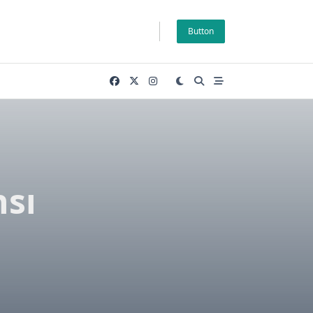
Button
nsı