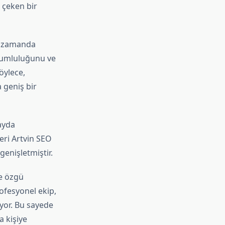
 çeken bir
nı zamanda
uyumluluğunu ve
öylece,
a geniş bir
ayda
leri Artvin SEO
genişletmiştir.
ne özgü
ofesyonel ekip,
iyor. Bu sayede
a kişiye