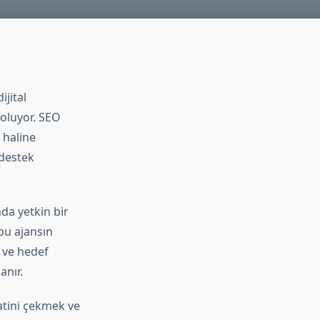
ijital
 oluyor. SEO
 haline
 destek
da yetkin bir
bu ajansın
 ve hedef
anır.
atini çekmek ve