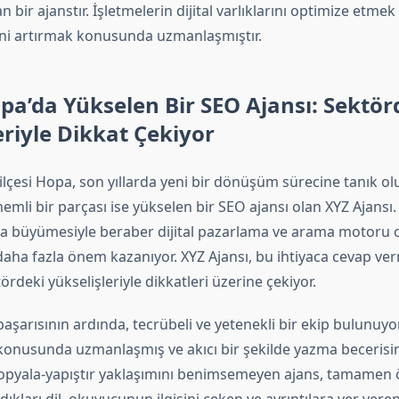
 bir ajanstır. İşletmelerin dijital varlıklarını optimize etmek
ni artırmak konusunda uzmanlaşmıştır.
pa’da Yükselen Bir SEO Ajansı: Sektör
eriyle Dikkat Çekiyor
 ilçesi Hopa, son yıllarda yeni bir dönüşüm sürecine tanık ol
li bir parçası ise yükselen bir SEO ajansı olan XYZ Ajansı.
la büyümesiyle beraber dijital pazarlama ve arama motoru
aha fazla önem kazanıyor. XYZ Ajansı, bu ihtiyaca cevap verm
ördeki yükselişleriyle dikkatleri üzerine çekiyor.
başarısının ardında, tecrübeli ve yetenekli bir ekip bulunuyor
 konusunda uzmanlaşmış ve akıcı bir şekilde yazma becerisin
opyala-yapıştır yaklaşımını benimsemeyen ajans, tamamen ö