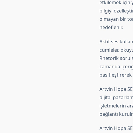
etkilemek için y
bilgiyi özelleşt
olmayan bir ton
hedeflenir.
Aktif ses kulla
cümleler, okuy
Rhetorik sorula
zamanda içeriği
basitleştirerek 
Artvin Hopa SEO
dijital pazarlam
işletmelerin ar
bağlantı kurulm
Artvin Hopa SEO