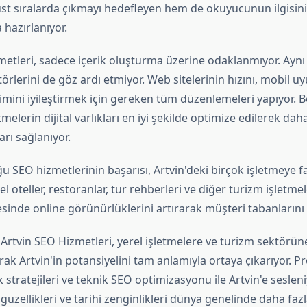
st sıralarda çıkmayı hedefleyen hem de okuyucunun ilgisini
hazırlanıyor.
metleri, sadece içerik oluşturma üzerine odaklanmıyor. Ay
örlerini de göz ardı etmiyor. Web sitelerinin hızını, mobil 
imini iyileştirmek için gereken tüm düzenlemeleri yapıyor. B
tmelerin dijital varlıkları en iyi şekilde optimize edilerek dah
arı sağlanıyor.
u SEO hizmetlerinin başarısı, Artvin'deki birçok işletmeye f
el oteller, restoranlar, tur rehberleri ve diğer turizm işletme
sinde online görünürlüklerini artırarak müşteri tabanlarını 
Artvin SEO Hizmetleri, yerel işletmelere ve turizm sektörü
k Artvin'in potansiyelini tam anlamıyla ortaya çıkarıyor. Pr
k stratejileri ve teknik SEO optimizasyonu ile Artvin'e seslen
 güzellikleri ve tarihi zenginlikleri dünya genelinde daha fazl