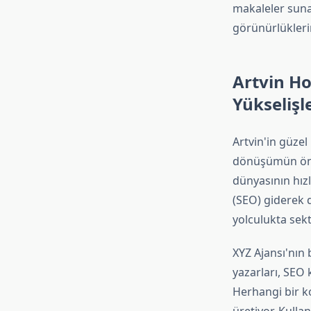
makaleler sunan
görünürlükleri
Artvin Ho
Yükselişl
Artvin'in güzel
dönüşümün önem
dünyasının hız
(SEO) giderek d
yolculukta sekt
XYZ Ajansı'nın 
yazarları, SEO
Herhangi bir k