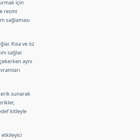
şturmak için
de resmi
lım sağlaması
ğlar. Kısa ve öz
nı sağlar.
 çekerken aynı
avramları
çerik sunarak
rikler,
def kitleyle
etkileyici