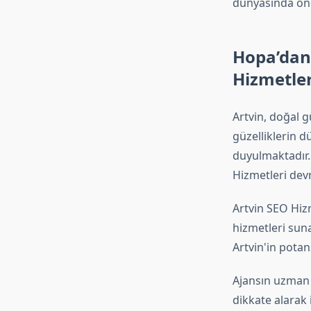
dünyasında öne
Hopa’dan 
Hizmetler
Artvin, doğal gü
güzelliklerin dü
duyulmaktadır.
Hizmetleri devr
Artvin SEO Hiz
hizmetleri suna
Artvin'in potan
Ajansın uzman e
dikkate alarak i