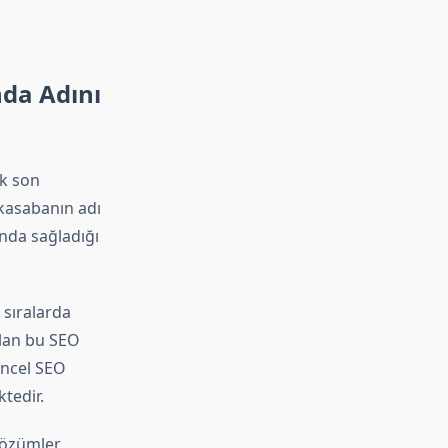
nda Adını
ak son
 kasabanın adı
nda sağladığı
 sıralarda
ulan bu SEO
üncel SEO
tedir.
çözümler