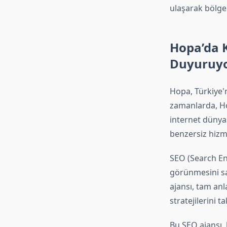
ulaşarak bölgen
Hopa’da K
Duyuruy
Hopa, Türkiye'
zamanlarda, Hop
internet dünya
benzersiz hizme
SEO (Search En
görünmesini sa
ajansı, tam anl
stratejilerini 
Bu SEO ajansı,