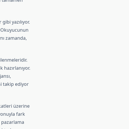
ren tamamen
gibi yazılıyor.
or. Okuyucunun
 Aynı zamanda,
lenmeleridir.
 hazırlanıyor.
jansı,
i takip ediyor
atleri üzerine
yonuyla fark
al pazarlama