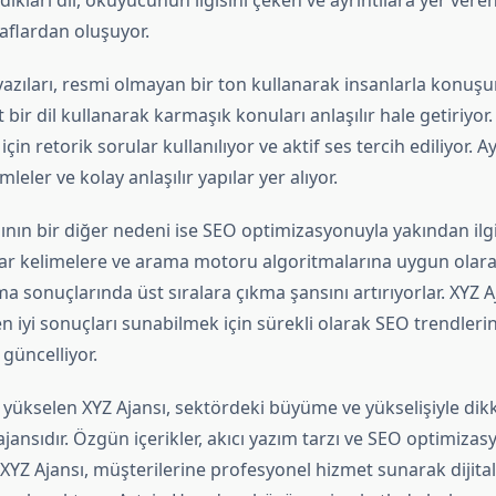
ndıkları dil, okuyucunun ilgisini çeken ve ayrıntılara yer ve
raflardan oluşuyor.
yazıları, resmi olmayan bir ton kullanarak insanlarla konuşur 
t bir dil kullanarak karmaşık konuları anlaşılır hale getiriy
için retorik sorular kullanılıyor ve aktif ses tercih ediliyor.
mleler ve kolay anlaşılır yapılar yer alıyor.
ının bir diğer nedeni ise SEO optimizasyonuyla yakından ilgi
htar kelimelere ve arama motoru algoritmalarına uygun olarak
 sonuçlarında üst sıralara çıkma şansını artırıyorlar. XYZ A
n iyi sonuçları sunabilmek için sürekli olarak SEO trendlerin
i güncelliyor.
yükselen XYZ Ajansı, sektördeki büyüme ve yükselişiyle dikk
jansıdır. Özgün içerikler, akıcı yazım tarzı ve SEO optimizas
 XYZ Ajansı, müşterilerine profesyonel hizmet sunarak dijit