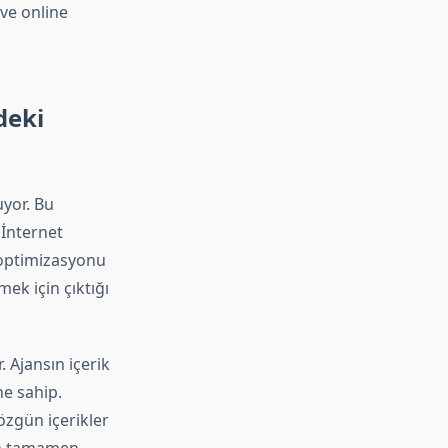
 ve online
deki
uyor. Bu
 İnternet
 optimizasyonu
ek için çıktığı
. Ajansın içerik
e sahip.
zgün içerikler