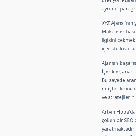
üretiyor. Kulla
ayrıntılı parag
XYZ Ajansı'nın 
Makaleler, basi
ilgisini çekmek 
içerikte kısa cü
Ajansın başarıs
İçerikler, ana
Bu sayede arama
müşterilerine e
ve stratejilerin
Artvin Hopa'da 
çeken bir SEO a
yaratmaktadır.