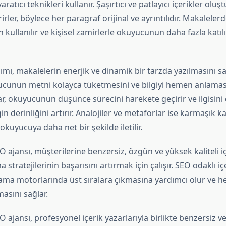
aratıcı teknikleri kullanır. Şaşırtıcı ve patlayıcı içerikler olu
irirler, böylece her paragraf orijinal ve ayrıntılıdır. Makaleler
 kullanılır ve kişisel zamirlerle okuyucunun daha fazla katı
nımı, makalelerin enerjik ve dinamik bir tarzda yazılmasını sa
ucunun metni kolayca tüketmesini ve bilgiyi hemen anlaması
r, okuyucunun düşünce sürecini harekete geçirir ve ilgisini
n derinliğini artırır. Analojiler ve metaforlar ise karmaşık k
okuyucuya daha net bir şekilde iletilir.
 ajansı, müşterilerine benzersiz, özgün ve yüksek kaliteli i
a stratejilerinin başarısını artırmak için çalışır. SEO odaklı içe
ama motorlarında üst sıralara çıkmasına yardımcı olur ve he
asını sağlar.
 ajansı, profesyonel içerik yazarlarıyla birlikte benzersiz ve 