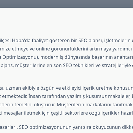
ilçesi Hopa'da faaliyet gösteren bir SEO ajansı, işletmelerin d
timize etmeye ve online görünürlüklerini artırmaya yardımcı
Optimizasyonu), modern iş dünyasında başarının anahtarı
 ajans, müşterilerine en son SEO teknikleri ve stratejileriyle
ı, uzman ekibiyle özgün ve etkileyici içerik üretme konusun
 etmektedir. İnsan tarafından yazılmış kusursuz makaleler, 
lerin temelini oluşturur. Müşterilerin markalarını tanıtmak
ci mesajlar iletmek için çeşitli sektörlere özgü içerikler hazırl
 yazarları, SEO optimizasyonunun yanı sıra okuyucunun dikk