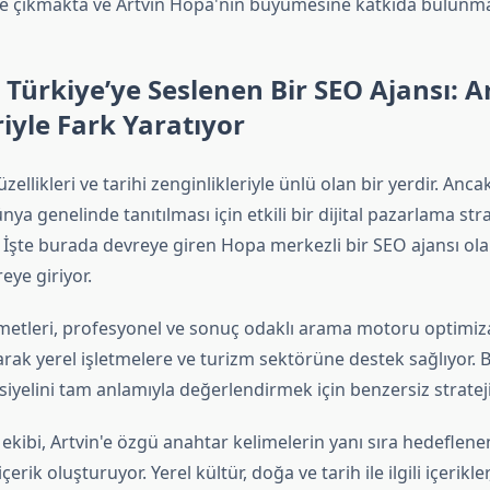
 çıkmakta ve Artvin Hopa'nın büyümesine katkıda bulunma
Türkiye’ye Seslenen Bir SEO Ajansı: A
iyle Fark Yaratıyor
zellikleri ve tarihi zenginlikleriyle ünlü olan bir yerdir. Anca
nya genelinde tanıtılması için etkili bir dijital pazarlama stra
 İşte burada devreye giren Hopa merkezli bir SEO ajansı ol
eye giriyor.
metleri, profesyonel ve sonuç odaklı arama motoru optimi
rak yerel işletmelere ve turizm sektörüne destek sağlıyor. B
siyelini tam anlamıyla değerlendirmek için benzersiz stratejile
kibi, Artvin'e özgü anahtar kelimelerin yanı sıra hedeflenen
çerik oluşturuyor. Yerel kültür, doğa ve tarih ile ilgili içerik