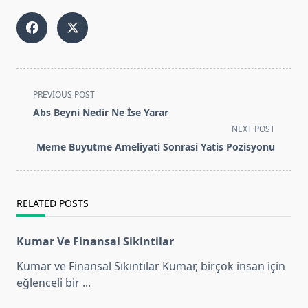
<span
PREVIOUS POST
class="nav-
Abs Beyni Nedir Ne İse Yarar
subtitle
NEXT POST
screen-
Meme Buyutme Ameliyati Sonrasi Yatis Pozisyonu
reader-
text">Page</span>
RELATED POSTS
Kumar Ve Finansal Sikintilar
Kumar ve Finansal Sıkıntılar Kumar, birçok insan için
eğlenceli bir
...