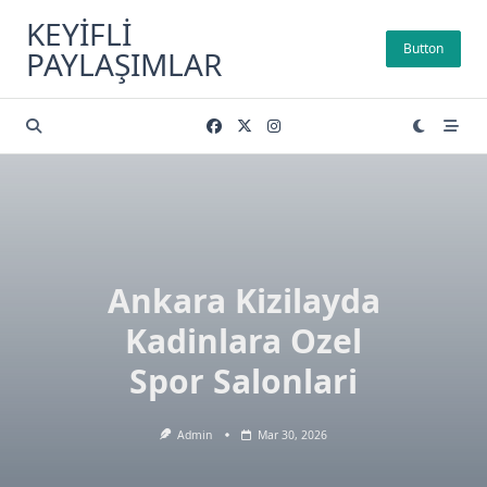
Skip
KEYIFLI
to
Button
PAYLAŞIMLAR
content
Ankara Kizilayda
Kadinlara Ozel
Spor Salonlari
Admin
Mar 30, 2026