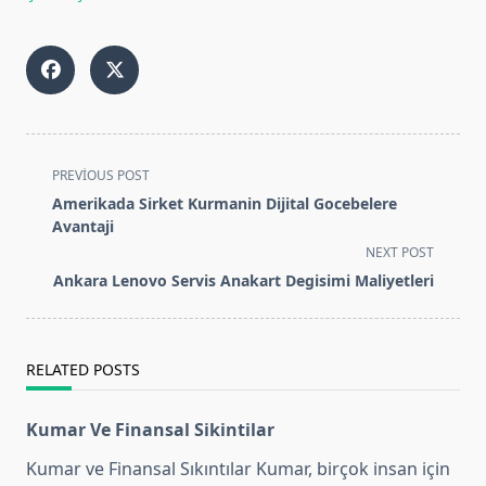
<span
PREVIOUS POST
class="nav-
Amerikada Sirket Kurmanin Dijital Gocebelere
subtitle
Avantaji
screen-
NEXT POST
reader-
Ankara Lenovo Servis Anakart Degisimi Maliyetleri
text">Page</span>
RELATED POSTS
Kumar Ve Finansal Sikintilar
Kumar ve Finansal Sıkıntılar Kumar, birçok insan için